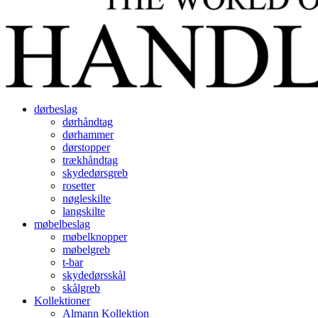
dørbeslag
dørhåndtag
dørhammer
dørstopper
trækhåndtag
skydedørsgreb
rosetter
nøgleskilte
langskilte
møbelbeslag
møbelknopper
møbelgreb
t-bar
skydedørsskål
skålgreb
Kollektioner
Almann Kollektion