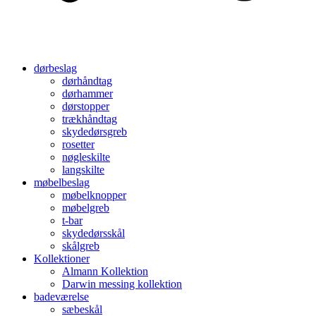
dørbeslag
dørhåndtag
dørhammer
dørstopper
trækhåndtag
skydedørsgreb
rosetter
nøgleskilte
langskilte
møbelbeslag
møbelknopper
møbelgreb
t-bar
skydedørsskål
skålgreb
Kollektioner
Almann Kollektion
Darwin messing kollektion
badeværelse
sæbeskål