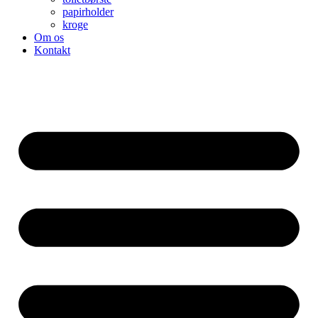
papirholder
kroge
Om os
Kontakt