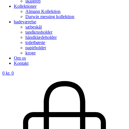
skålgreb
Kollektioner
Almann Kollektion
Darwin messing kollektion
badeværelse
sæbeskål
tandkrusholder
håndklædeholder
toiletbørste
papirholder
kroge
Om os
Kontakt
0
kr.
0