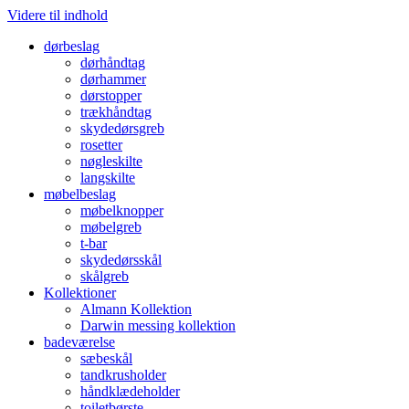
Videre til indhold
dørbeslag
dørhåndtag
dørhammer
dørstopper
trækhåndtag
skydedørsgreb
rosetter
nøgleskilte
langskilte
møbelbeslag
møbelknopper
møbelgreb
t-bar
skydedørsskål
skålgreb
Kollektioner
Almann Kollektion
Darwin messing kollektion
badeværelse
sæbeskål
tandkrusholder
håndklædeholder
toiletbørste