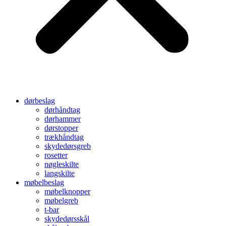
dørbeslag
dørhåndtag
dørhammer
dørstopper
trækhåndtag
skydedørsgreb
rosetter
nøgleskilte
langskilte
møbelbeslag
møbelknopper
møbelgreb
t-bar
skydedørsskål