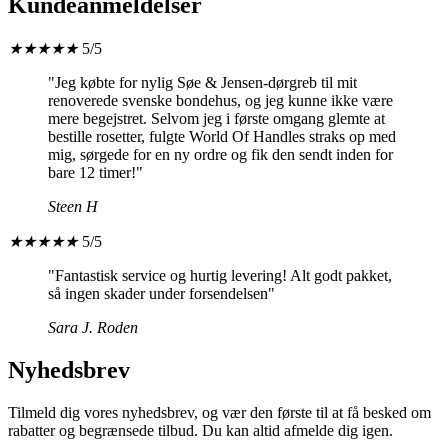
Kundeanmeldelser
★
★
★
★
★
5/5
"Jeg købte for nylig Søe & Jensen-dørgreb til mit
renoverede svenske bondehus, og jeg kunne ikke være
mere begejstret. Selvom jeg i første omgang glemte at
bestille rosetter, fulgte World Of Handles straks op med
mig, sørgede for en ny ordre og fik den sendt inden for
bare 12 timer!"
Steen H
★
★
★
★
★
5/5
"Fantastisk service og hurtig levering! Alt godt pakket,
så ingen skader under forsendelsen"
Sara J. Roden
Nyhedsbrev
Tilmeld dig vores nyhedsbrev, og vær den første til at få besked om
rabatter og begrænsede tilbud. Du kan altid afmelde dig igen.