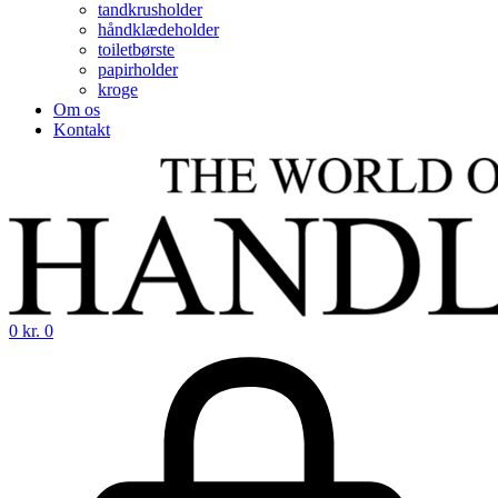
tandkrusholder
håndklædeholder
toiletbørste
papirholder
kroge
Om os
Kontakt
0
kr.
0