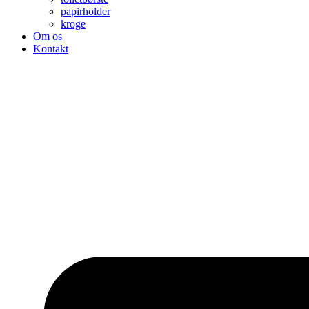
papirholder
kroge
Om os
Kontakt