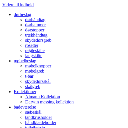
Videre til indhold
dørbeslag
dørhåndtag
dørhammer
dørstopper
trækhåndtag
skydedørsgreb
rosetter
nøgleskilte
langskilte
møbelbeslag
møbelknopper
møbelgreb
t-bar
skydedørsskål
skålgreb
Kollektioner
Almann Kollektion
Darwin messing kollektion
badeværelse
sæbeskål
tandkrusholder
håndklædeholder
toiletbørste