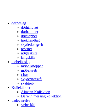
dørbeslag
dørhåndtag
dørhammer
dørstopper
trækhåndtag
skydedørsgreb
rosetter
nøgleskilte
langskilte
møbelbeslag
møbelknopper
møbelgreb
t-bar
skydedørsskål
skålgreb
Kollektioner
Almann Kollektion
Darwin messing kollektion
badeværelse
sæbeskål