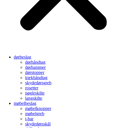
dørbeslag
dørhåndtag
dørhammer
dørstopper
trækhåndtag
skydedørsgreb
rosetter
nøgleskilte
langskilte
møbelbeslag
møbelknopper
møbelgreb
t-bar
skydedørsskål