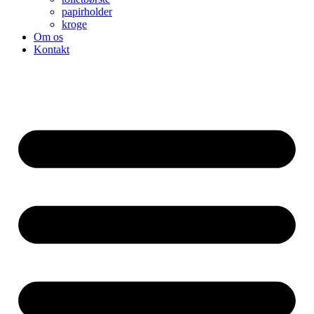
papirholder
kroge
Om os
Kontakt