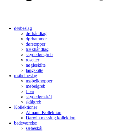
dørbeslag
dørhåndtag
dørhammer
dørstopper
trækhåndtag
skydedørsgreb
rosetter
nøgleskilte
langskilte
møbelbeslag
møbelknopper
møbelgreb
t-bar
skydedørsskål
skålgreb
Kollektioner
Almann Kollektion
Darwin messing kollektion
badeværelse
sæbeskål