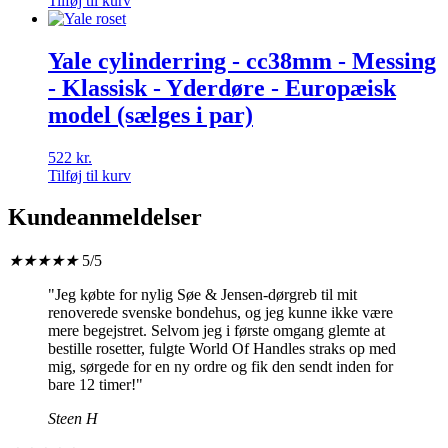
Tilføj til kurv
Yale cylinderring - cc38mm - Messing
- Klassisk - Yderdøre - Europæisk
model (sælges i par)
522
kr.
Tilføj til kurv
Kundeanmeldelser
★
★
★
★
★
5/5
"Jeg købte for nylig Søe & Jensen-dørgreb til mit
renoverede svenske bondehus, og jeg kunne ikke være
mere begejstret. Selvom jeg i første omgang glemte at
bestille rosetter, fulgte World Of Handles straks op med
mig, sørgede for en ny ordre og fik den sendt inden for
bare 12 timer!"
Steen H