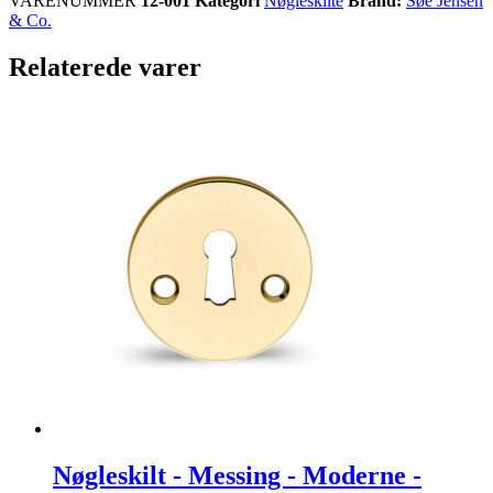
VARENUMMER
12-001
Kategori
Nøgleskilte
Brand:
Søe Jensen
& Co.
Relaterede varer
Nøgleskilt - Messing - Moderne -