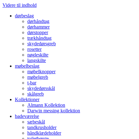
Videre til indhold
dørbeslag
dørhåndtag
dørhammer
dørstopper
trækhåndtag
skydedørsgreb
rosetter
nøgleskilte
langskilte
møbelbeslag
møbelknopper
møbelgreb
t-bar
skydedørsskål
skålgreb
Kollektioner
Almann Kollektion
Darwin messing kollektion
badeværelse
sæbeskål
tandkrusholder
håndklædeholder
toiletbørste