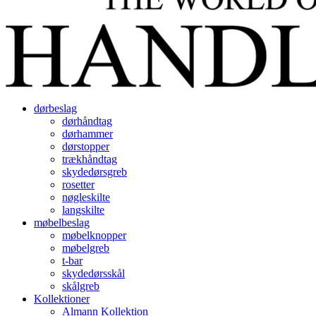
dørbeslag
dørhåndtag
dørhammer
dørstopper
trækhåndtag
skydedørsgreb
rosetter
nøgleskilte
langskilte
møbelbeslag
møbelknopper
møbelgreb
t-bar
skydedørsskål
skålgreb
Kollektioner
Almann Kollektion