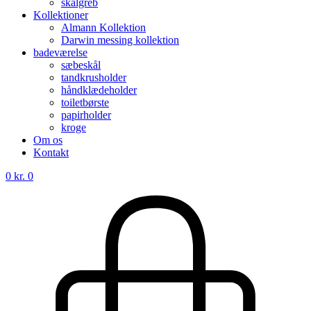
skålgreb
Kollektioner
Almann Kollektion
Darwin messing kollektion
badeværelse
sæbeskål
tandkrusholder
håndklædeholder
toiletbørste
papirholder
kroge
Om os
Kontakt
0
kr.
0