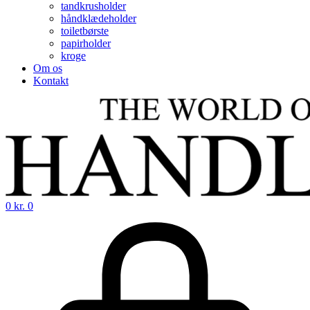
tandkrusholder
håndklædeholder
toiletbørste
papirholder
kroge
Om os
Kontakt
0
kr.
0