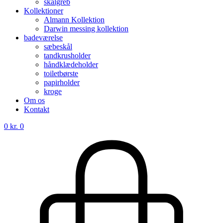
skålgreb
Kollektioner
Almann Kollektion
Darwin messing kollektion
badeværelse
sæbeskål
tandkrusholder
håndklædeholder
toiletbørste
papirholder
kroge
Om os
Kontakt
0
kr.
0