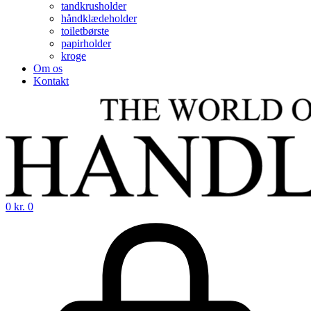
tandkrusholder
håndklædeholder
toiletbørste
papirholder
kroge
Om os
Kontakt
0
kr.
0