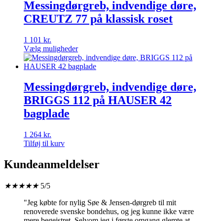
Messingdørgreb, indvendige døre,
CREUTZ 77 på klassisk roset
1 101
kr.
Vælg muligheder
Messingdørgreb, indvendige døre,
BRIGGS 112 på HAUSER 42
bagplade
1 264
kr.
Tilføj til kurv
Kundeanmeldelser
★
★
★
★
★
5/5
"Jeg købte for nylig Søe & Jensen-dørgreb til mit
renoverede svenske bondehus, og jeg kunne ikke være
mere begejstret. Selvom jeg i første omgang glemte at