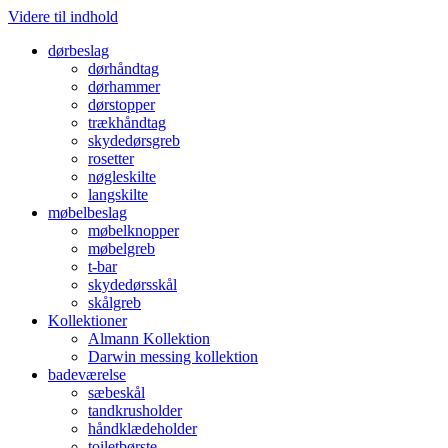
Videre til indhold
dørbeslag
dørhåndtag
dørhammer
dørstopper
trækhåndtag
skydedørsgreb
rosetter
nøgleskilte
langskilte
møbelbeslag
møbelknopper
møbelgreb
t-bar
skydedørsskål
skålgreb
Kollektioner
Almann Kollektion
Darwin messing kollektion
badeværelse
sæbeskål
tandkrusholder
håndklædeholder
toiletbørste