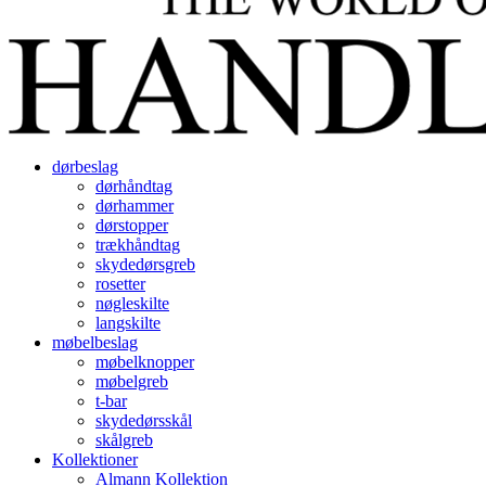
dørbeslag
dørhåndtag
dørhammer
dørstopper
trækhåndtag
skydedørsgreb
rosetter
nøgleskilte
langskilte
møbelbeslag
møbelknopper
møbelgreb
t-bar
skydedørsskål
skålgreb
Kollektioner
Almann Kollektion