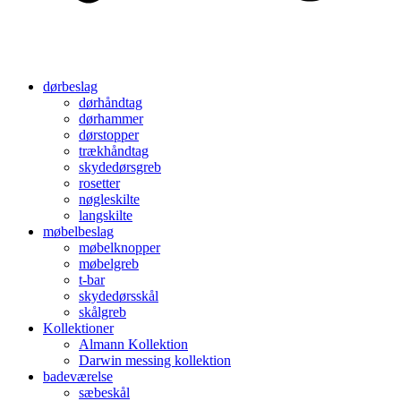
dørbeslag
dørhåndtag
dørhammer
dørstopper
trækhåndtag
skydedørsgreb
rosetter
nøgleskilte
langskilte
møbelbeslag
møbelknopper
møbelgreb
t-bar
skydedørsskål
skålgreb
Kollektioner
Almann Kollektion
Darwin messing kollektion
badeværelse
sæbeskål