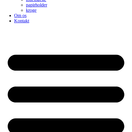
papirholder
kroge
Om os
Kontakt