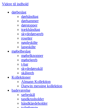
Videre til indhold
dørbeslag
dørhåndtag
dørhammer
dørstopper
trækhåndtag
skydedørsgreb
rosetter
nøgleskilte
langskilte
møbelbeslag
møbelknopper
møbelgreb
t-bar
skydedørsskål
skålgreb
Kollektioner
Almann Kollektion
Darwin messing kollektion
badeværelse
sæbeskål
tandkrusholder
håndklædeholder
toiletbørste