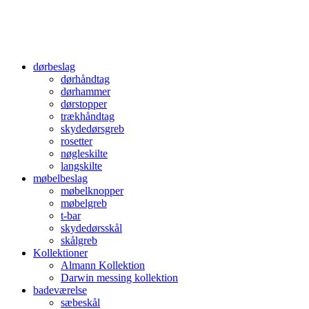
dørbeslag
dørhåndtag
dørhammer
dørstopper
trækhåndtag
skydedørsgreb
rosetter
nøgleskilte
langskilte
møbelbeslag
møbelknopper
møbelgreb
t-bar
skydedørsskål
skålgreb
Kollektioner
Almann Kollektion
Darwin messing kollektion
badeværelse
sæbeskål