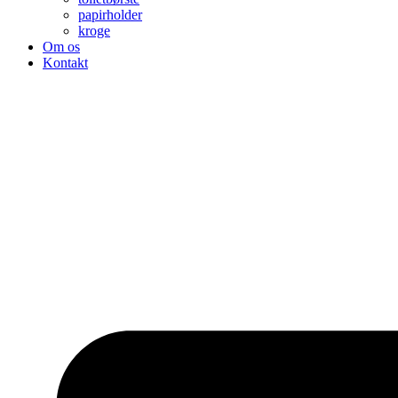
papirholder
kroge
Om os
Kontakt