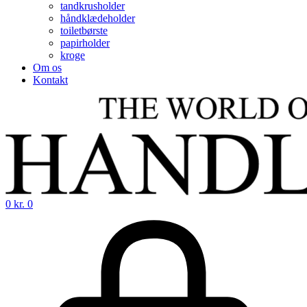
tandkrusholder
håndklædeholder
toiletbørste
papirholder
kroge
Om os
Kontakt
0
kr.
0