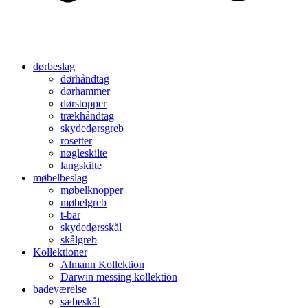
dørbeslag
dørhåndtag
dørhammer
dørstopper
trækhåndtag
skydedørsgreb
rosetter
nøgleskilte
langskilte
møbelbeslag
møbelknopper
møbelgreb
t-bar
skydedørsskål
skålgreb
Kollektioner
Almann Kollektion
Darwin messing kollektion
badeværelse
sæbeskål