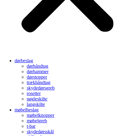
dørbeslag
dørhåndtag
dørhammer
dørstopper
trækhåndtag
skydedørsgreb
rosetter
nøgleskilte
langskilte
møbelbeslag
møbelknopper
møbelgreb
t-bar
skydedørsskål