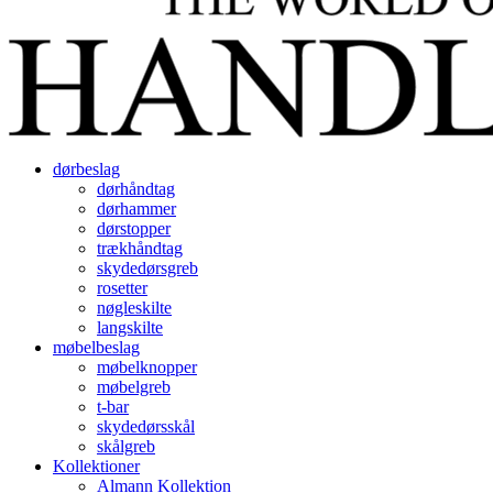
dørbeslag
dørhåndtag
dørhammer
dørstopper
trækhåndtag
skydedørsgreb
rosetter
nøgleskilte
langskilte
møbelbeslag
møbelknopper
møbelgreb
t-bar
skydedørsskål
skålgreb
Kollektioner
Almann Kollektion