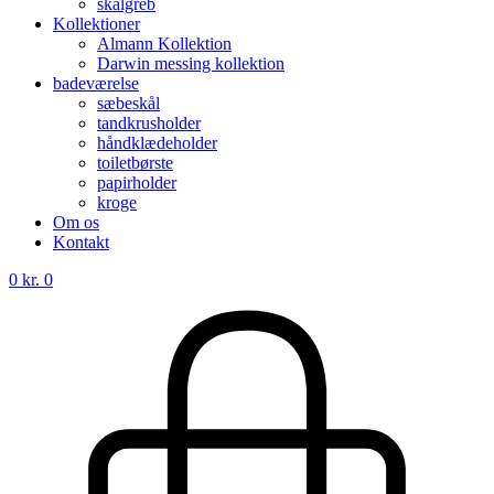
skålgreb
Kollektioner
Almann Kollektion
Darwin messing kollektion
badeværelse
sæbeskål
tandkrusholder
håndklædeholder
toiletbørste
papirholder
kroge
Om os
Kontakt
0
kr.
0