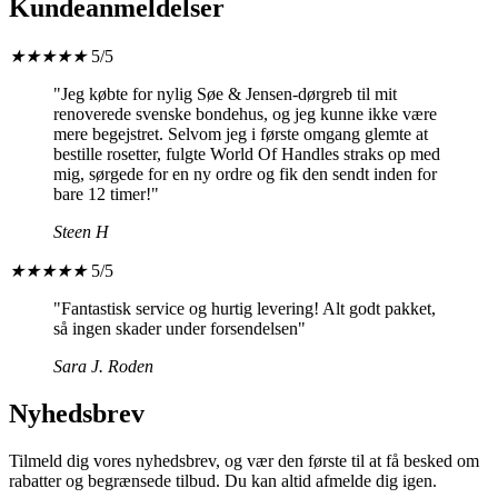
Kundeanmeldelser
★
★
★
★
★
5/5
"Jeg købte for nylig Søe & Jensen-dørgreb til mit
renoverede svenske bondehus, og jeg kunne ikke være
mere begejstret. Selvom jeg i første omgang glemte at
bestille rosetter, fulgte World Of Handles straks op med
mig, sørgede for en ny ordre og fik den sendt inden for
bare 12 timer!"
Steen H
★
★
★
★
★
5/5
"Fantastisk service og hurtig levering! Alt godt pakket,
så ingen skader under forsendelsen"
Sara J. Roden
Nyhedsbrev
Tilmeld dig vores nyhedsbrev, og vær den første til at få besked om
rabatter og begrænsede tilbud. Du kan altid afmelde dig igen.