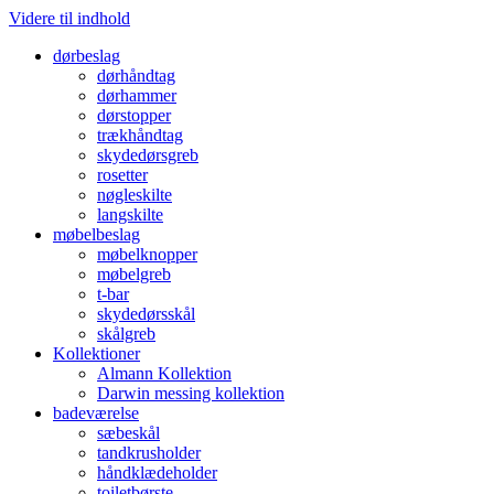
Videre til indhold
dørbeslag
dørhåndtag
dørhammer
dørstopper
trækhåndtag
skydedørsgreb
rosetter
nøgleskilte
langskilte
møbelbeslag
møbelknopper
møbelgreb
t-bar
skydedørsskål
skålgreb
Kollektioner
Almann Kollektion
Darwin messing kollektion
badeværelse
sæbeskål
tandkrusholder
håndklædeholder
toiletbørste