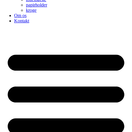
papirholder
kroge
Om os
Kontakt