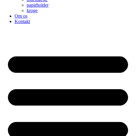
papirholder
kroge
Om os
Kontakt