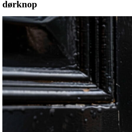
dørknop