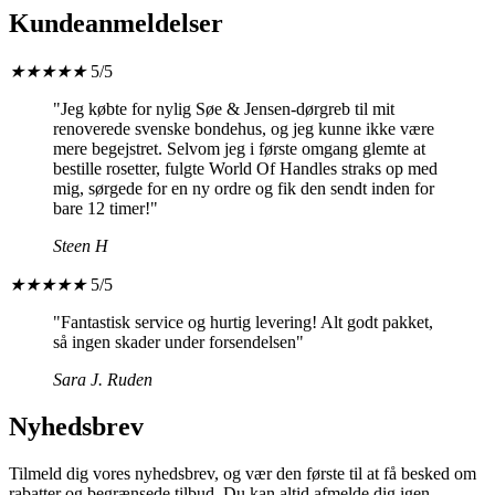
Kundeanmeldelser
★
★
★
★
★
5/5
"Jeg købte for nylig Søe & Jensen-dørgreb til mit
renoverede svenske bondehus, og jeg kunne ikke være
mere begejstret. Selvom jeg i første omgang glemte at
bestille rosetter, fulgte World Of Handles straks op med
mig, sørgede for en ny ordre og fik den sendt inden for
bare 12 timer!"
Steen H
★
★
★
★
★
5/5
"Fantastisk service og hurtig levering! Alt godt pakket,
så ingen skader under forsendelsen"
Sara J. Ruden
Nyhedsbrev
Tilmeld dig vores nyhedsbrev, og vær den første til at få besked om
rabatter og begrænsede tilbud. Du kan altid afmelde dig igen.