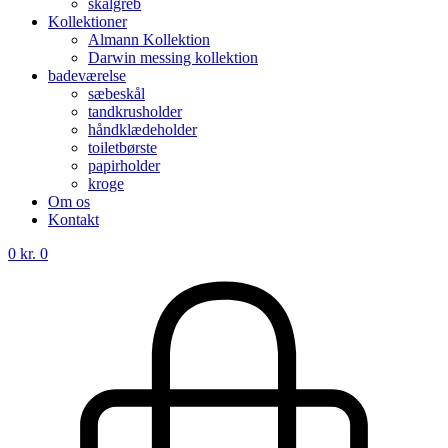
skålgreb
Kollektioner
Almann Kollektion
Darwin messing kollektion
badeværelse
sæbeskål
tandkrusholder
håndklædeholder
toiletbørste
papirholder
kroge
Om os
Kontakt
0
kr.
0