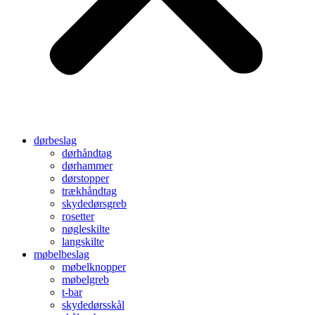
dørbeslag
dørhåndtag
dørhammer
dørstopper
trækhåndtag
skydedørsgreb
rosetter
nøgleskilte
langskilte
møbelbeslag
møbelknopper
møbelgreb
t-bar
skydedørsskål