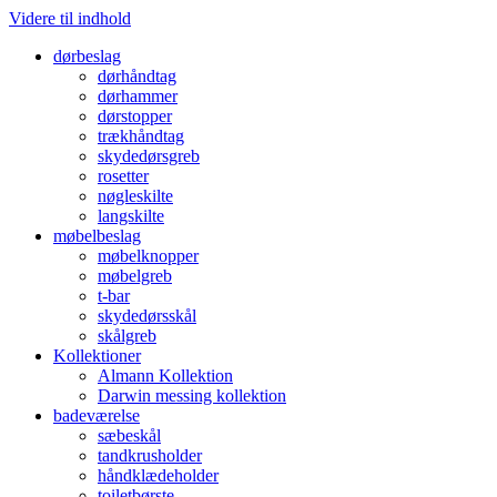
Videre til indhold
dørbeslag
dørhåndtag
dørhammer
dørstopper
trækhåndtag
skydedørsgreb
rosetter
nøgleskilte
langskilte
møbelbeslag
møbelknopper
møbelgreb
t-bar
skydedørsskål
skålgreb
Kollektioner
Almann Kollektion
Darwin messing kollektion
badeværelse
sæbeskål
tandkrusholder
håndklædeholder
toiletbørste