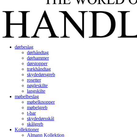
dørbeslag
dørhåndtag
dørhammer
dørstopper
trækhåndtag
skydedørsgreb
rosetter
nøgleskilte
langskilte
møbelbeslag
møbelknopper
møbelgreb
t-bar
skydedørsskål
skålgreb
Kollektioner
Almann Kollektion