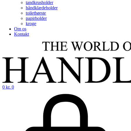
tandkrusholder
håndklædeholder
toiletbørste
papirholder
kroge
Om os
Kontakt
0
kr.
0