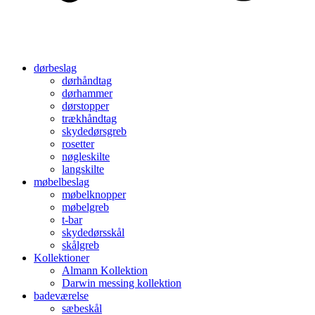
dørbeslag
dørhåndtag
dørhammer
dørstopper
trækhåndtag
skydedørsgreb
rosetter
nøgleskilte
langskilte
møbelbeslag
møbelknopper
møbelgreb
t-bar
skydedørsskål
skålgreb
Kollektioner
Almann Kollektion
Darwin messing kollektion
badeværelse
sæbeskål